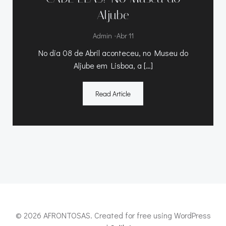
Aljube
-
Admin
Abr 11
No dia 08 de Abril aconteceu, no Museu do
Aljube em Lisboa, a […]
Read Article
© 2026 AFRONTOSAS. Created for free using WordPress