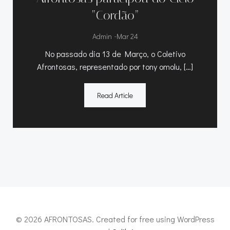
“Cordão”
-
Admin
Mar 24
No passado dia 13 de Março, o Coletivo
Afrontosas, representado por tony omolu, […]
Read Article
© 2026 AFRONTOSAS. Created for free using WordPress