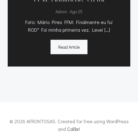
-
Admin
Ago 25
Foto: Mário Pires FFM: Finalmente eu fui
ROD* Foi minha primeira vez. Levei […]
Read Article
© 2026 AFRONTOSAS. Created for free using WordPress
and
Colibri