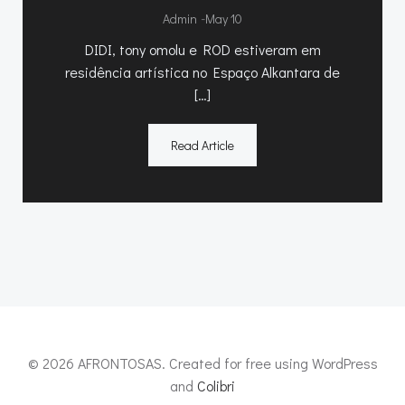
-
Admin
May 10
DIDI, tony omolu e ROD estiveram em
residência artística no Espaço Alkantara de
[…]
Read Article
© 2026 AFRONTOSAS. Created for free using WordPress
and
Colibri